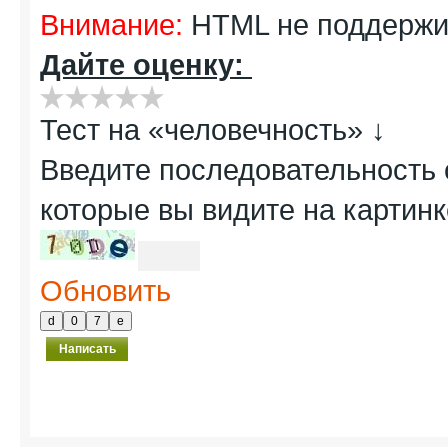

Внимание:
HTML не поддержив

Дайте оценку:



Тест на «человечность» ↓
[CODE]
Введите последовательность 

которые вы видите на картинк
[BBCODE]
Обновить
Написать