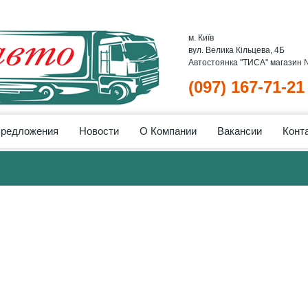
м. Київ
вул. Велика Кільцева, 4Б
Автостоянка "ТИСА" магазин
(097) 167-71-21
предложения
Новости
О Компании
Вакансии
Конт