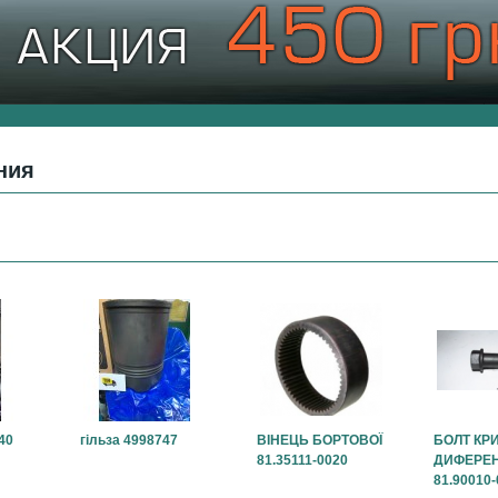
ния
40
гільза 4998747
ВІНЕЦЬ БОРТОВОЇ
БОЛТ КР
81.35111-0020
ДИФЕРЕН
81.90010