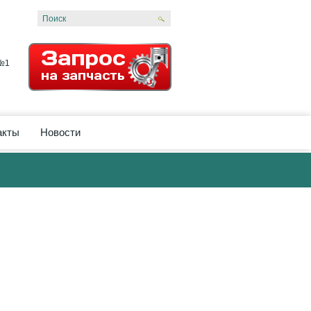
 №1
акты
Новости