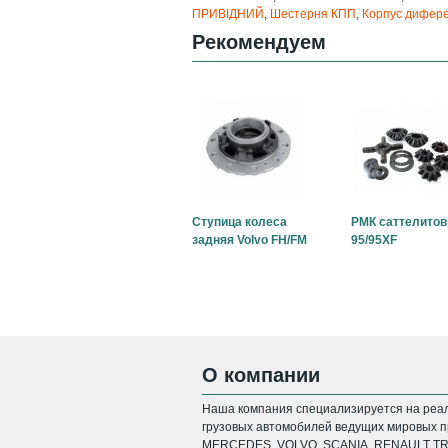
ПРИВІДНИЙ
,
Шестерня КПП
,
Корпус дифере
Рекомендуем
Ступица колеса
РМК саттелитов
задняя Volvo FH/FM
95/95XF
О компании
Наша компания специализируется на реал
грузовых автомобилей ведущих мировых пр
MERCEDES, VOLVO, SCANIA, RENAULT TRU