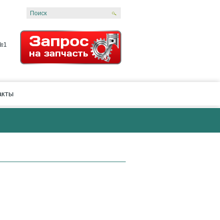
 №1
акты