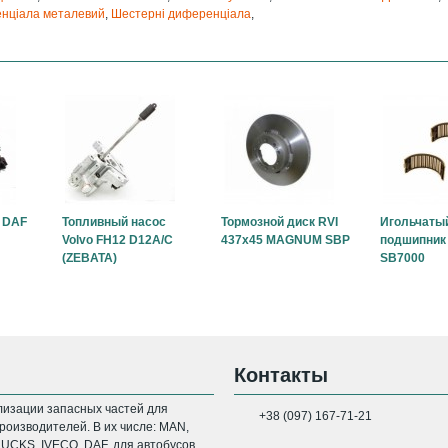
нціала металевий
,
Шестерні диференціала
,
 DAF
Топливный насос
Тормозной диск RVI
Игольчаты
Volvo FH12 D12A/C
437x45 MAGNUM SBP
подшипник 
(ZEBATA)
SB7000
Контакты
изации запасных частей для
+38 (097) 167-71-21
оизводителей. В их числе: MAN,
CKS, IVECO, DAF, для автобусов