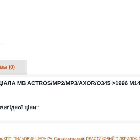
вы (0)
ЛА MB ACTROS/MP2/MP3/AXOR/O345 >1996 M14*1
вигідної ціни"
ць КПП
,
ПИЛЬОВИК ШАРНІРА
,
Сальник гумовий
,
ПЛАСТИКОВИЙ ПІДКРИЛОК
,