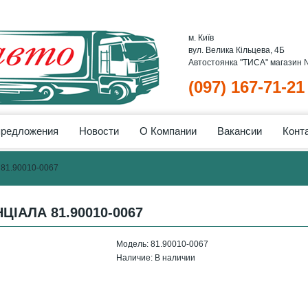
м. Київ
вул. Велика Кільцева, 4Б
Автостоянка "ТИСА" магазин
(097) 167-71-21
предложения
Новости
О Компании
Вакансии
Конт
1.90010-0067
ІАЛА 81.90010-0067
Модель:
81.90010-0067
Наличие:
В наличии