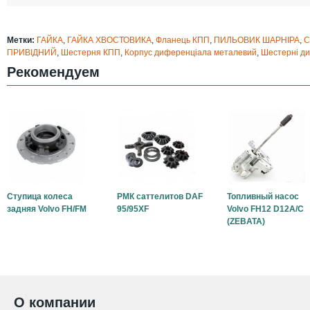
Метки:
ГАЙКА
,
ГАЙКА ХВОСТОВИКА
,
Фланець КПП
,
ПИЛЬОВИК ШАРНІРА
,
С
ПРИВІДНИЙ
,
Шестерня КПП
,
Корпус диференціала металевий
,
Шестерні д
Рекомендуем
Ступица колеса
РМК саттелитов DAF
Топливный насос
задняя Volvo FH/FM
95/95XF
Volvo FH12 D12A/C
(ZEBATA)
О компании