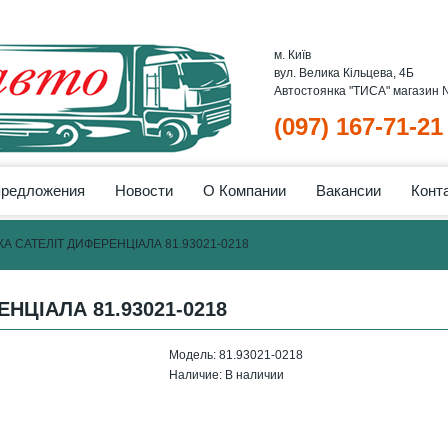
м. Київ
вул. Велика Кільцева, 4Б
Автостоянка "ТИСА" магазин
(097) 167-71-21
предложения
Новости
О Компании
Вакансии
Конт
КА САТЕЛІТ ДИФЕРЕНЦІАЛА 81.93021-0218
НЦІАЛА 81.93021-0218
Модель:
81.93021-0218
Наличие:
В наличии