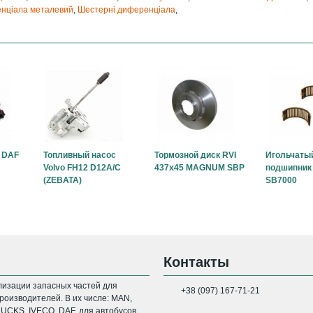
нціала металевий
,
Шестерні диференціала
,
 DAF
Топливный насос
Тормозной диск RVI
Игольчаты
Volvo FH12 D12A/C
437x45 MAGNUM SBP
подшипник 
(ZEBATA)
SB7000
Контакты
изации запасных частей для
+38 (097) 167-71-21
оизводителей. В их числе: MAN,
CKS, IVECO, DAF, для автобусов