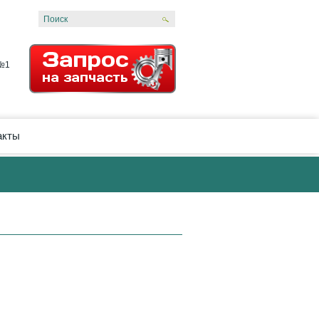
 №1
акты