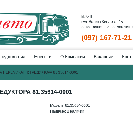
м. Київ
вул. Велика Кільцева, 4Б
Автостоянка "ТИСА" магазин
(097) 167-71-21
предложения
Новости
О Компании
Вакансии
Конт
А ПЕРЕМИКАННЯ РЕДУКТОРА 81.35614-0001
ДУКТОРА 81.35614-0001
Модель:
81.35614-0001
Наличие:
В наличии