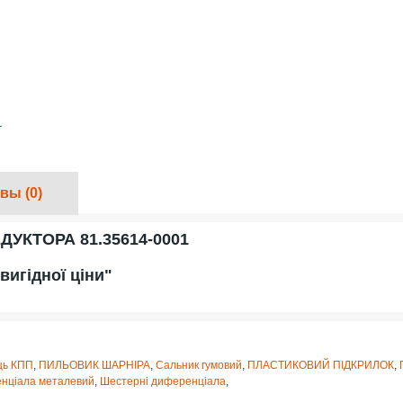
вы (0)
УКТОРА 81.35614-0001
вигідної ціни"
ць КПП
,
ПИЛЬОВИК ШАРНІРА
,
Сальник гумовий
,
ПЛАСТИКОВИЙ ПІДКРИЛОК
,
нціала металевий
,
Шестерні диференціала
,