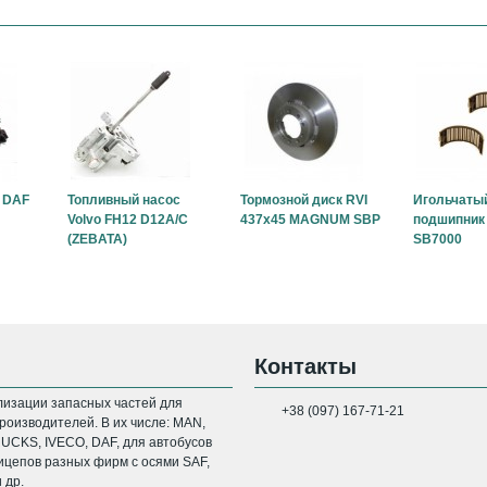
 DAF
Топливный насос
Тормозной диск RVI
Игольчаты
Volvo FH12 D12A/C
437x45 MAGNUM SBP
подшипник 
(ZEBATA)
SB7000
Контакты
изации запасных частей для
+38 (097) 167-71-21
оизводителей. В их числе: MAN,
CKS, IVECO, DAF, для автобусов
цепов разных фирм с осями SAF,
 др.