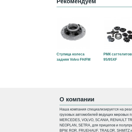
Рекомендуем
Ступица колеса
РМК саттелитов
задняя Volvo FH/FM
95/95XF
О компании
Наша компания специализируется на реал
грузовых автомобилей ведущих мировых пр
MERCEDES, VOLVO, SCANIA, RENAULT TRU
NEOPLAN, SETRA, для прицепов и полупри
BPW, ROR, FRUEHAUF, TRAILOR, SHMITZ и