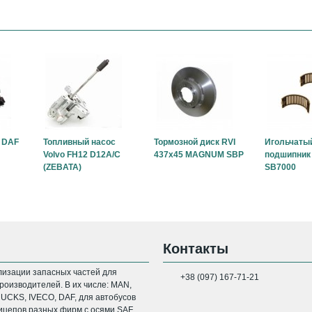
 DAF
Топливный насос
Тормозной диск RVI
Игольчаты
Volvo FH12 D12A/C
437x45 MAGNUM SBP
подшипник 
(ZEBATA)
SB7000
Контакты
изации запасных частей для
+38 (097) 167-71-21
оизводителей. В их числе: MAN,
CKS, IVECO, DAF, для автобусов
цепов разных фирм с осями SAF,