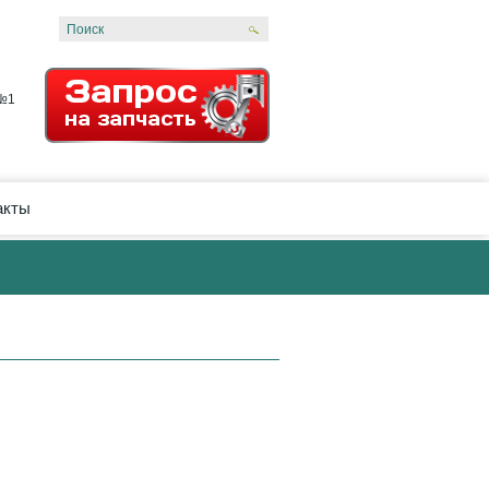
 №1
акты