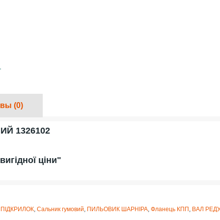
вы (0)
ИЙ 1326102
вигідної ціни"
ПІДКРИЛОК
,
Сальник гумовий
,
ПИЛЬОВИК ШАРНІРА
,
Фланець КПП
,
ВАЛ РЕД