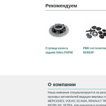
Рекомендуем
Ступица колеса
РМК саттелитов
задняя Volvo FH/FM
95/95XF
О компании
Наша компания специализируется на реал
грузовых автомобилей ведущих мировых пр
MERCEDES, VOLVO, SCANIA, RENAULT TRU
NEOPLAN, SETRA, для прицепов и полупри