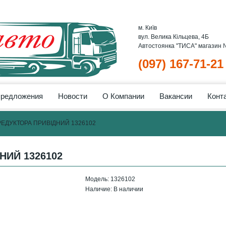
м. Київ
вул. Велика Кільцева, 4Б
Автостоянка "ТИСА" магазин
(097) 167-71-21
предложения
Новости
О Компании
Вакансии
Конт
РЕДУКТОРА ПРИВІДНИЙ 1326102
НИЙ 1326102
Модель:
1326102
Наличие:
В наличии