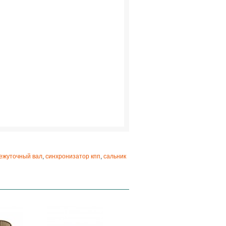
ежуточный вал
,
синхронизатор кпп
,
сальник