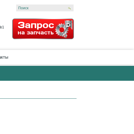
 №1
акты