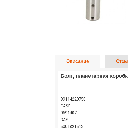
Описание
Отзы
Болт, планетарная короб
99114220750
CASE
0691407
DAF
5001821512