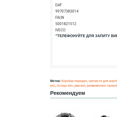
DAF
99707383014
FAUN
5001821512
IVECO
"ТЕЛЕФОНУЙТЕ ДЛЯ ЗАПИТУ ВИГ
Метки:
Коробка передач
,
запчасти для коро
кпп
,
ползун кпп
,
рмк кпп
,
ремкомплект прокл
Рекомендуем