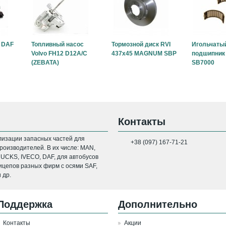
 DAF
Топливный насос
Тормозной диск RVI
Игольчаты
Volvo FH12 D12A/C
437x45 MAGNUM SBP
подшипник 
(ZEBATA)
SB7000
Контакты
изации запасных частей для
+38 (097) 167-71-21
оизводителей. В их числе: MAN,
CKS, IVECO, DAF, для автобусов
цепов разных фирм с осями SAF,
 др.
Поддержка
Дополнительно
Контакты
Акции