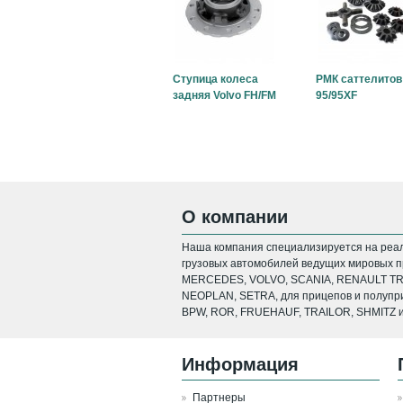
Ступица колеса
РМК саттелитов
задняя Volvo FH/FM
95/95XF
О компании
Наша компания специализируется на реал
грузовых автомобилей ведущих мировых пр
MERCEDES, VOLVO, SCANIA, RENAULT TRU
NEOPLAN, SETRA, для прицепов и полупри
BPW, ROR, FRUEHAUF, TRAILOR, SHMITZ и
Информация
Партнеры