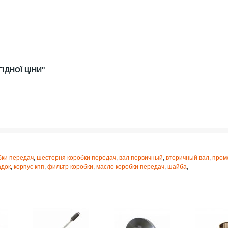
ІДНОЇ ЦІНИ"
бки передач
,
шестерня коробки передач
,
вал первичный
,
вторичный вал
,
пром
адок
,
корпус кпп
,
фильтр коробки
,
масло коробки передач
,
шайба
,