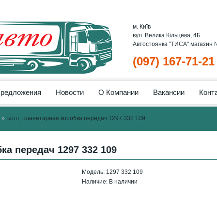
м. Київ
вул. Велика Кільцева, 4Б
Автостоянка "ТИСА" магазин
(097) 167-71-21
предложения
Новости
О Компании
Вакансии
Конт
»
Болт, планетарная коробка передач 1297 332 109
ка передач 1297 332 109
Модель:
1297 332 109
Наличие:
В наличии