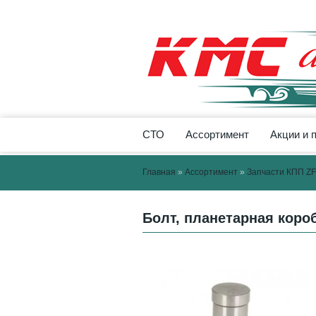
СТО
Ассортимент
Акции и 
Главная
»
Ассортимент
»
Запчасти КПП ZF
Болт, планетарная короб