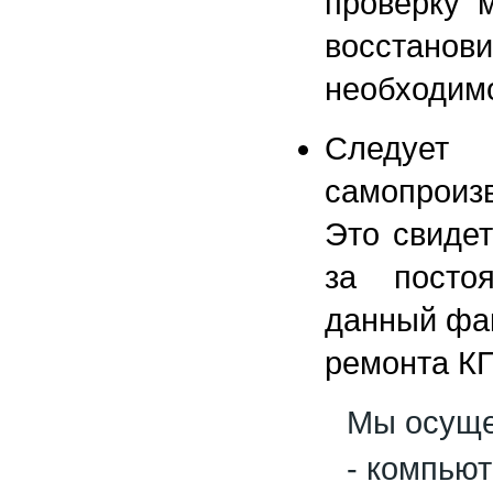
проверку 
восстан
необходим
Следуе
самопроиз
Это свидет
за посто
данный фак
ремонта КП
Мы осуще
- компьют