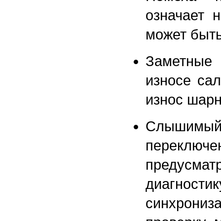
означает 
может быть
Заметные
износе сал
износ шарн
Слышимый
переключ
предусмат
диагност
синхрониз